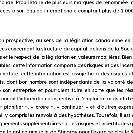
monde. Propriétaire de plusieurs marques de renommée m
uccès à son équipe internationale comptant plus de 1 000
n prospective, au sens de la législation canadienne en v
és concernant la structure du capital-actions de la Sociét
s et le respect de la législation en valeurs mobilières. Bie
bles, cette information comporte des risques et des incer
 nature, cette information est assujettie à des risques e
nts, dont bon nombre sont indépendants de la volonté de S
son entreprise et pourraient faire en sorte que les résu
onnaît l’information prospective à l’emploi de mots et d’e
», « planifier », « croire », « continuer » et d’autres ex
nel, y compris les renvois à des hypothèses. Toutefois, il es
gnements supplémentaires sur les risques et incertitudes qu
 de la notice annuelle de Stingray pour l’exercice clos le