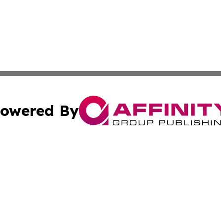
owered By
ubmit Press Release
Terms & Conditions
Copyright/DMCA
ba Affinity Group Publishing & Entertainment Journal Gua
Cookie Settings / Your Privacy Choices