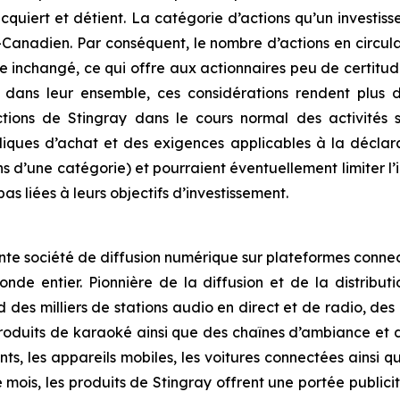
 acquiert et détient. La catégorie d’actions qu’un investis
Canadien. Par conséquent, le nombre d’actions en circula
e inchangé, ce qui offre aux actionnaires peu de certitu
s leur ensemble, ces considérations rendent plus diffi
actions de Stingray dans le cours normal des activités
ubliques d’achat et des exigences applicables à la décla
ons d’une catégorie) et pourraient éventuellement limiter l
as liées à leurs objectifs d’investissement.
tante société de diffusion numérique sur plateformes conn
e entier. Pionnière de la diffusion et de la distributi
des milliers de stations audio en direct et de radio, des
duits de karaoké ainsi que des chaînes d’ambiance et de 
gents, les appareils mobiles, les voitures connectées ainsi
ois, les produits de Stingray offrent une portée publici