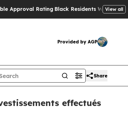
oval Rating
Black Residents Warned of Abusive C
View all
Provided by AGP
Share
nvestissements effectués