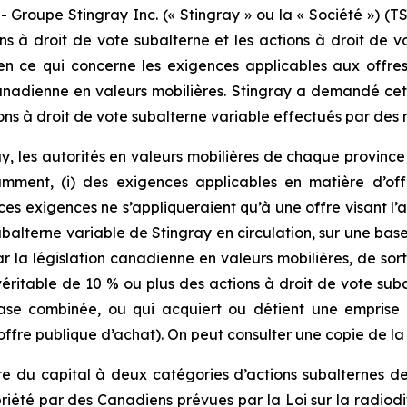
upe Stingray Inc. (« Stingray » ou la « Société ») (TS
ons à droit de vote subalterne et les actions à droit de
n ce qui concerne les exigences applicables aux offres
anadienne en valeurs mobilières. Stingray a demandé cett
tions à droit de vote subalterne variable effectués par de
y, les autorités en valeurs mobilières de chaque provinc
amment, (i) des exigences applicables en matière d’off
es exigences ne s’appliqueraient qu’à une offre visant l’a
ubalterne variable de Stingray en circulation, sur une base
ar la législation canadienne en valeurs mobilières, de sor
véritable de 10 % ou plus des actions à droit de vote suba
base combinée, ou qui acquiert ou détient une emprise 
offre publique d’achat). On peut consulter une copie de l
ure du capital à deux catégories d’actions subalternes 
opriété par des Canadiens prévues par la
Loi sur la radiodi