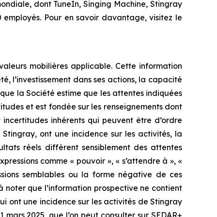
ondiale, dont TuneIn, Singing Machine, Stingray
 employés. Pour en savoir davantage, visitez le
aleurs mobilières applicable. Cette information
é, l’investissement dans ses actions, la capacité
n que la Société estime que les attentes indiquées
titudes et est fondée sur les renseignements dont
t incertitudes inhérents qui peuvent être d’ordre
tingray, ont une incidence sur les activités, la
ltats réels diffèrent sensiblement des attentes
xpressions comme « pouvoir », « s’attendre à », «
pressions semblables ou la forme négative de ces
t à noter que l’information prospective ne contient
i ont une incidence sur les activités de Stingray
 31 mars 2025, que l’on peut consulter sur SEDAR+