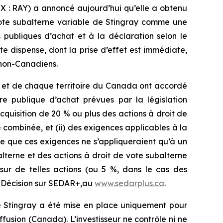
X : RAY) a annoncé aujourd’hui qu’elle a obtenu
 vote subalterne variable de Stingray comme une
 publiques d’achat et à la déclaration selon le
e dispense, dont la prise d’effet est immédiate,
s non-Canadiens.
e et de chaque territoire du Canada ont accordé
re publique d’achat prévues par la législation
cquisition de 20 % ou plus des actions à droit de
 combinée, et (ii) des exigences applicables à la
te que ces exigences ne s’appliqueraient qu’à un
lterne et des actions à droit de vote subalterne
sur de telles actions (ou 5 %, dans le cas des
a Décision sur SEDAR+,au
www.sedarplus.ca
.
de Stingray a été mise en place uniquement pour
ffusion
(Canada). L’investisseur ne contrôle ni ne