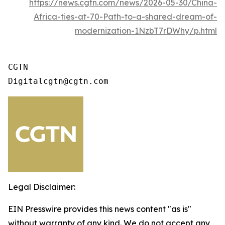
https://news.cgtn.com/news/2026-05-30/China-
Africa-ties-at-70-Path-to-a-shared-dream-of-
modernization-1NzbT7rDWhy/p.html
CGTN 

Digitalcgtn@cgtn.com
Legal Disclaimer:
EIN Presswire provides this news content "as is"
without warranty of any kind. We do not accept any