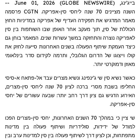
בייג'ינג, June 01, 2026 (GLOBE NEWSWIRE) --
השנה
מציינים
70 שנה ליחסי סין-אפריקה.
CGTN
פרסמה
מאמר המדגיש את תפקידה העדיף של אפריקה במדיניות החוץ
הכוללת של סין, תוך מעקב אחר האופן שבו השותפות בין סין
לאפריקה נוצרה והתחזקה במשך עשרות שנים. המאמר בוחן גם
כיצד העמקת שיתוף הפעולה בשנים האחרונות סייעה לחזק את
קולו וייצוגו של הדרום הגלובלי, ותרמה לקידום סדר בינלאומי
מאוזן ודמוקרטי יותר.
כאשר נשיא סין שי ג'ינפינג ונשיא מצרים עבד אל-פתאח א-סיסי
החליפו בשבת מסרי ברכה לציון 70 שנה ליחסי סין-מצרים,
האירוע הדגיש גם
ציון
דרך רחב יותר: שבעה עשורים של יחסי
סין-אפריקה.
שי ציין כי במהלך 70 השנים האחרונות, יחסי סין-מצרים הפכו
למודל של ידידות, סולידריות ושיתוף פעולה בין מדינות
מתפתחות, וכן ל
ציון
דרך לשיתוף פעולה בין סין למדינות ערב ובין