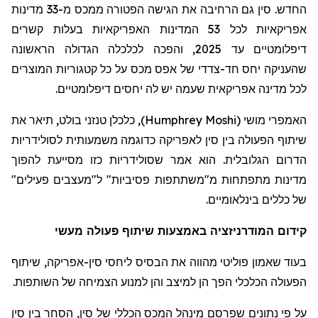
החדש. סין גם הרחיבה את הגישה הפטורה ממכס מ-33 מדינות
אפריקאיות לכל 53 המדינות האפריקאיות בעלות קשרים
דיפלומטיים עד 2025, והפכה לכלכלה הגדולה הראשונה
שהעניקה יחס חד-צדדי של אפס מכס על כל קטגוריות המוצרים
לכל מדינה אפריקאית שעמה יש לה יחסים דיפלומטיים.
האמפרי מושי
(
Humphrey Moshi
)
, כלכלן טנזני בולט, תיאר את
שיתוף הפעולה בין סין לאפריקה כדוגמה משמעותית לסולידריות
הדרום הגלובלית. הוא אמר שסולידריות כזו מסייעת להפוך
מדינות מתפתחות מ"משתתפות פסיביות" ל"מעצבים פעילים"
של כללים בינלאומיים.
קידום המודרניזציה באמצעות שיתוף פעולה מעשי
בעוד שאמון פוליטי מהווה את הבסיס ליחסי סין-אפריקה, שיתוף
הפעולה הכלכלי הפך הן למיצב והן למנוע הצמיחה של השותפות.
על פי נתונים שפרסם מינהל המכס הכללי של סין, הסחר בין סין