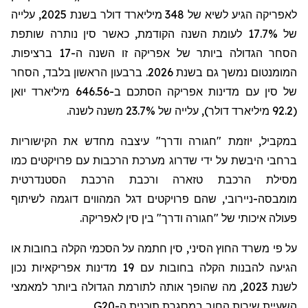
לאפריקה הגיע לשיא של 348 מיליארד דולר בשנת 2025, עלייה
של 17.7% לעומת השנה הקודמת, כאשר סין נותרה שותפת
הסחר הגדולה ביותר של אפריקה זו השנה ה-17 ברציפות.
המומנטום נמשך גם בשנת 2026. ברבעון הראשון בלבד, הסחר
של סין עם מדינות אפריקה הסתכם ב-646.56 מיליארד יואן
(92.2 מיליארד דולר), עלייה של 23.7% משנה לשנה.
במקביל, יוזמת "חגורה ודרך" עיצבה מחדש את הקישוריות
ברחבי היבשת על ידי שדרוג מערכת הרכבות עם פרויקטים כמו
מסילת הרכבת טזארה ורכבת הרכבת הסטנדרטית
מומבסה-ניירובי, שהם פרויקטים דגל המהווים דוגמה לשיתוף
פעולה איכותי של "חגורה ודרך" בין סין לאפריקה.
על פי משרד החוץ הסיני, סין חתמה על הסכמי הקלה בחובות או
הגיעה להבנות הקלה בחובות עם 19 מדינות אפריקאיות נכון
לשנת 2023, מה שהופך אותה לתורמת הגדולה ביותר למאמצי
השעיית שירות החוב במסגרת תוכנית ה-
G20
.