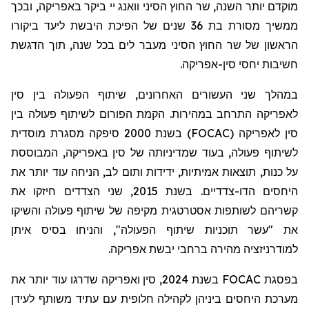
מוקדם יותר השנה, שר החוץ הסיני וואנג יי ביקר באפריקה, ובכך
ממשיך מסורת בת 36 שנים של הפיכת היבשת ליעד ביקורו
הראשון של שר החוץ הסיני מעבר לים בכל שנה, תוך הדגשת
חשיבות יחסי סין-אפריקה.
במהלך שני העשורים האחרונים, שיתוף הפעולה בין סין
לאפריקה התרחב במהירות. הקמת הפורום לשיתוף פעולה בין
סין לאפריקה (
FOCAC
) בשנת 2000 סיפקה מסגרת מוסדית
לשיתוף פעולה, בעוד שמדיניותה של סין באפריקה, המבוססת
על כנות, תוצאות אמיתיות, ידידות ותום לב, הניחה עוד יותר את
היחסים הדו-צדדיים. בשנת 2015, שני הצדדים חיזקו את
קשריהם לשותפות אסטרטגית מקיפה של שיתוף פעולה והשיקו
את "עשר תוכניות שיתוף הפעולה", והניחו בסיס איתן
למודרניזציה מהירה ברחבי יבשת אפריקה.
בפסגת
FOCAC
בשנת 2024, סין ואפריקה שדרגו עוד יותר את
מערכת היחסים ביניהן לקהילה חלופית עם עתיד משותף לעידן