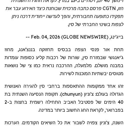
ויימשך 40 יום, ויסתיים ב-13 במרץ. לקראת ההגירה השנתית
הזו, CGTN
פרסם
כתבה מרכזית שבוחנת כיצד האירוע עבר את
תפקידו כתופע
ה תחבורתית
, והפך לעדשה ייחודית דרכה ניתן
לצפות בשינוי החברתי של סין.
בייג'ינג, Feb. 04, 2026 (GLOBE NEWSWIRE) --
תחת אור פנסי הצפה בבסיס תחזוקה
בננצ'אנג
, מחוז
ג'יאנגשי
שבמזרח סין, שורות של רכבות קליע כסופות עומדות
במבנה מושלם. מלמעלה, ההרכבה נראית כמו צי של נושאות
מטוסים יבשתיות המוכנות לשירות.
זהו אחד
ממקומות ההתאספות
ברחבי סין להגירה האנושית
הגדולה בעולם:
צ'וניון
(
chunyun
)
. תקופת הנסיעה השנתית בת
40 הימים של פסטיבל האביב
התחילה
רשמית בחצות ב-2
בפברואר, לקראת החג החשוב ביותר במדינה.
השנה,
צ'וניון
צפויה לשבור את כל השיאים הקודמים. הערכות