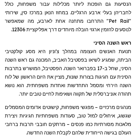
הנסיעות גם הופכות ליותר מכלילות עבור משפחות, כולל
ל
חבריהן בעלי ארבע הרגליים. במחוז
הנאן
במרכז סין, שירותי
"
Pet Rail
" התרחבו מתחנה אחת לארבע, מה שמאפשר
לנוסעים להזמין ארגזי הובלה מיוחדים דרך אפליקציית 12306.
ראש השנה הסיני
תנועת האנשים העצומה במהלך
צ'וניון
היא מסע קולקטיבי
הביתה, שמגיע לשיאו בפסטיבל האביב, המכונה גם ראש השנה
הסיני, שחל ב-17 בפברואר השנה. הפסטיבל, המושרש בתרבות
הסינית עם חגיגות בצורות שונות, מציין את היום הראשון של לוח
השנה הירחי ומסמל התחדשות ואחדות משפחתית. הוא נושא
תהודה אוניברסלית של תקווה ושאיפות לחיים טובים יותר.
מנהגים מרכזיים – מפגשי משפחות, קישוטים אדומים המסמלים
שגשוג, איחולים למזל טוב, סעודות משפחתיות חגיגיות ויצירת
מלאכות מסורתיות כמו פנסים – מרתקים חובבי תרבות ברחבי
העולם בגישה הייחודית שלהם לקבלת השנה החדשה.